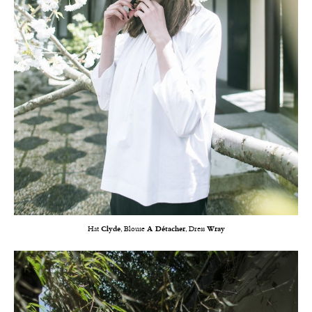
Hat
Clyde
, Blouse
A Détacher
, Dress
Wray