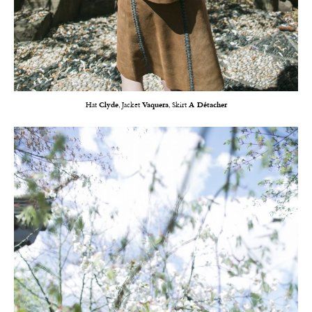
Hat
Clyde
, Jacket
Vaquera
, Skirt
A Détacher