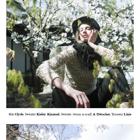
Hat
Clyde
, Sweater
Kieley Kimmel
, Sweater (worn as scarf)
A Détacher
, Trousers
Linie