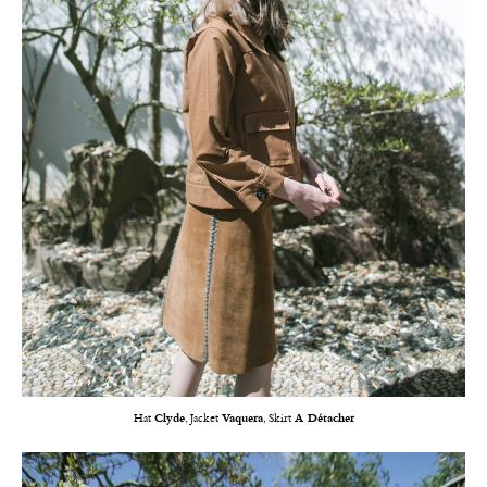
Hat
Clyde
, Jacket
Vaquera
, Skirt
A Détacher