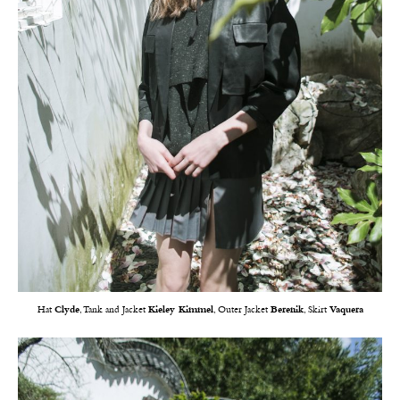
Hat
Clyde
, Tank and Jacket
Kieley Kimmel
, Outer Jacket
Berenik
, Skirt
Vaquera