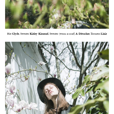
Hat
Clyde
, Sweater
Kieley Kimmel
, Sweater (worn as scarf)
A Détacher
, Trousers
Linie